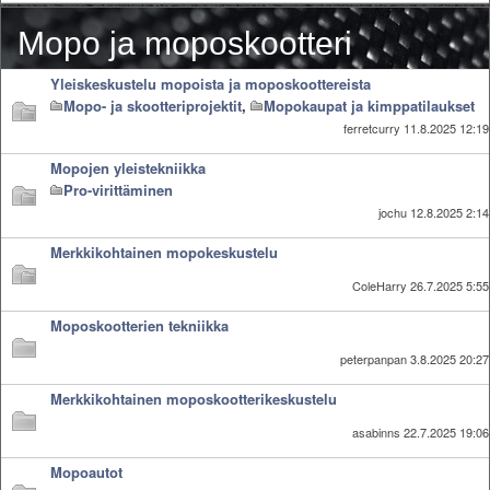
Mopo ja moposkootteri
Yleiskeskustelu mopoista ja moposkoottereista
Mopo- ja skootteriprojektit
,
Mopokaupat ja kimppatilaukset
ferretcurry
11.8.2025 12:19
Mopojen yleistekniikka
Pro-virittäminen
jochu
12.8.2025 2:14
Merkkikohtainen mopokeskustelu
ColeHarry
26.7.2025 5:55
Moposkootterien tekniikka
peterpanpan
3.8.2025 20:27
Merkkikohtainen moposkootterikeskustelu
asabinns
22.7.2025 19:06
Mopoautot