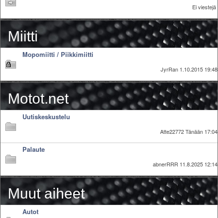
Ei viestejä
Miitti
Mopomiitti / Piikkimiitti
JyrRan
1.10.2015 19:48
Motot.net
Uutiskeskustelu
Atte22772
Tänään 17:04
Palaute
abnerRRR
11.8.2025 12:14
Muut aiheet
Autot