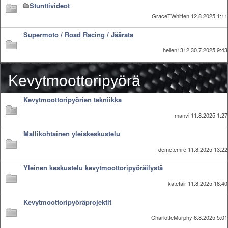
Stunttivideot
Valitse paikkakunta
GraceTWhitten
12.8.2025 1:11
Helsingin sää
Tampereen sää
Supermoto / Road Racing / Jäärata
Turun sää
hellen1312
30.7.2025 9:43
Oulun sää
Kuopion sää
Kevytmoottoripyörä
Rovaniemen sää
MUUT
Kevytmoottoripyörien tekniikka
VIP-jäsenyys
Paidat ja vaatteet
manvi
11.8.2025 1:27
Suunnittele oma paita
Mallikohtainen yleiskeskustelu
Mainostus
Palaute
demetemre
11.8.2025 13:22
Kevytversio
Yleinen keskustelu kevytmoottoripyöräilystä
katefair
11.8.2025 18:40
Kevytmoottoripyöräprojektit
CharlotteMurphy
6.8.2025 5:01