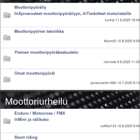
Säännöt ja ohjeet
Moottoripyöräily
Uudet ajoneuvot
Ajovarusteet moottoripyöräilyyn
,
Tiedotteet motoristeille
kurkai
11.8.2025 18:09
Uudet kuvat
Uudet videot
Moottoripyörien tekniikka
Uudet kommentit
Mumof2
12.8.2025 9:55
MYYDÄÄN
Haku
Yleinen moottoripyöräkeskustelu
Ohjeet
rickrode
9.8.2025 11:02
Ajoneuvot
Osat
Omat moottoripyörät
TIETOPANKKI
jamescarter1980
14.7.2025 8:13
TAPAHTUMAT
MP15 kuvia
Moottoriurheilu
MP14 kuvia
MP13 kuvia
Enduro / Motocross / FMX
ACS 2015 kuvia
Mini ja välikoko
Lisää uusi tapahtuma
cofffee124
12.8.2025 9:45
UUTISET
Stunt riding
SÄÄ