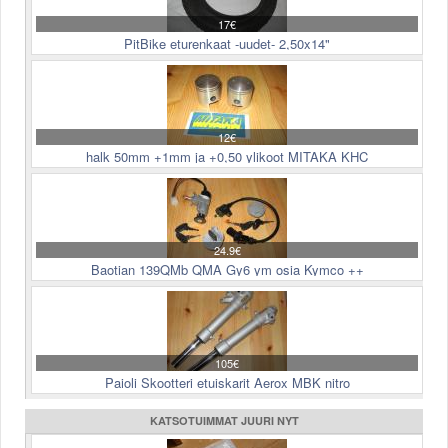
17€
PitBike eturenkaat -uudet- 2,50x14"
12€
halk 50mm +1mm ja +0,50 ylikoot MITAKA KHC
24.9€
Baotian 139QMb QMA Gy6 ym osia Kymco ++
105€
Paioli Skootteri etuiskarit Aerox MBK nitro
KATSOTUIMMAT JUURI NYT