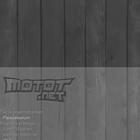
Tuki ja ongelmatilanteet
Palautefoorumi
Ylläpito ja yhteistyö
Sami Tiilikainen
sami (ät) motot.net