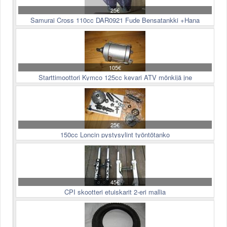
25€
Samurai Cross 110cc DAR0921 Fude Bensatankki +Hana
105€
Starttimoottori Kymco 125cc kevari ATV mönkijä jne
25€
150cc Loncin pystysylint työntötanko
45€
CPI skootteri etuiskarit 2-eri mallia