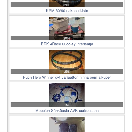
390€
KRM 80/90-pakoputkisto
200€
BRK 4Race 80cc-sylinterisarja
25€
Puch Hero Winner cvt variaattori hihna oem alkuper
15€
Mopojen Sähköosia AVK purkuosana