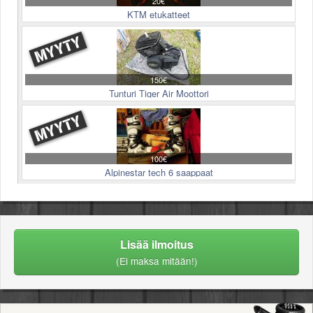
20€
KTM etukatteet
150€
Tunturi Tiger Air Moottori
100€
Alpinestar tech 6 saappaat
Lisää ilmoitus
(Ei maksa mitään!)