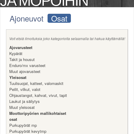
JA MOPOIHIN
Säännöt ja ohjeet
Uudet ajoneuvot
Ajoneuvot
Osat
Uudet kuvat
Uudet videot
Uudet kommentit
Voit etsiä ilmoituksia joko kategorioita selaamalla tai hakua käyttämällä!
MYYDÄÄN
Ajovarusteet
Haku
Kypärät
Ohjeet
Takit ja housut
Ajoneuvot
Enduro/mx varusteet
Osat
Muut ajovarusteet
TIETOPANKKI
Yleisosat
TAPAHTUMAT
Tuulisuojat, katteet, valomaskit
MP15 kuvia
Peilit, vilkut, valot
Ohjaustangot, kahvat, vivut, tapit
MP14 kuvia
Laukut ja säilytys
MP13 kuvia
Muut yleisosat
ACS 2015 kuvia
Moottoripyörien mallikohtaiset
Lisää uusi tapahtuma
osat
UUTISET
Purkupyörät mp
Purkupyörät kevytmp
SÄÄ