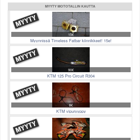
MYYTY MOTOTALLIN KAUTTA
15€
Myynnissä Timeless Fatbar kiinnikkeet! 15e!
90€
KTM 125 Pro Circuit R304
8€
KTM vipuryyppy