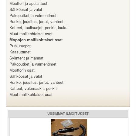
Moottori ja apulaitteet
Valitse paikkakunta
Sähköosat ja valot
Helsingin sää
Pakoputket ja vaimentimet
Tampereen sää
Runko, jousitus, jarrut, vanteet
Turun sää
Katteet, tuulisuojat, penkit, laukut
Oulun sää
Muut mallikohtaiset osat
Mopojen mallikohtaiset osat
Kuopion sää
Purkumopot
Rovaniemen sää
Kaasuttimet
MUUT
Sylinterit ja männät
VIP-jäsenyys
Pakoputket ja vaimentimet
Paidat ja vaatteet
Moottorin osat
Suunnittele oma paita
Sähköosat ja valot
Mainostus
Runko, jousitus, jarrut, vanteet
Katteet, valomaskit, penkit
Palaute
Muut mallikohtaiset osat
Kevytversio
UUSIMMAT ILMOITUKSET