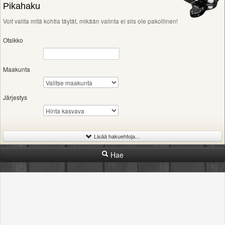
Pikahaku
Voit valita mitä kohtia täytät, mikään valinta ei siis ole pakollinen!
Otsikko
Maakunta
Järjestys
Lisää hakuehtoja...
Hae
-
Hinta
Rajaton
400€
1200€
2500€
-
Kunto
Rajaton
rikki
huono
tyydyttävä
hyvä
uusi