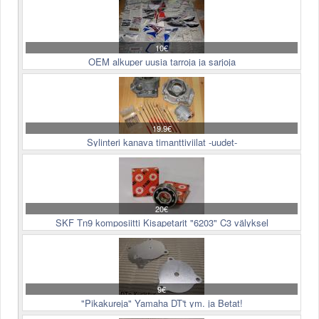
10€
OEM alkuper uusia tarroja ja sarjoja
19.9€
Sylinteri kanava timanttiviilat -uudet-
20€
SKF Tn9 komposiitti Kisapetarit "6203" C3 välyksel
9€
"Pikakureja" Yamaha DT't ym. ja Betat!