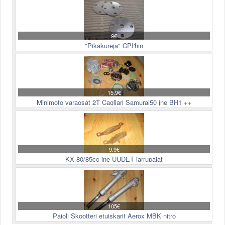
9€
"Pikakureja" CPI'hin
15.9€
Minimoto varaosat 2T Cagllari Samurai50 jne BH1 ++
9.9€
KX 80/85cc jne UUDET jarrupalat
105€
Paioli Skootteri etuiskarit Aerox MBK nitro