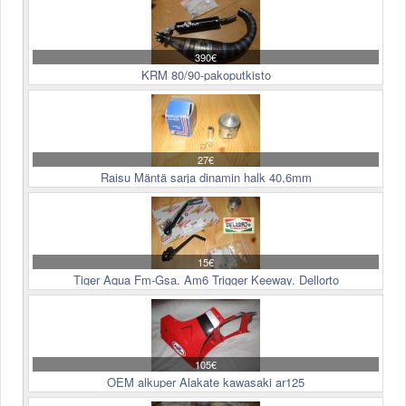
390€
KRM 80/90-pakoputkisto
27€
Raisu Mäntä sarja dinamin halk 40,6mm
15€
Tiger Aqua Fm-Gsa. Am6 Trigger Keeway. Dellorto
105€
OEM alkuper Alakate kawasaki ar125