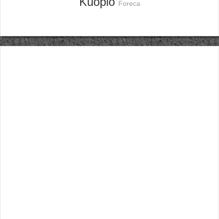
Kuopio
Foreca
Säännöt ja ohjeet
Uudet ajoneuvot
Uudet kuvat
Uudet videot
Uudet kommentit
MYYDÄÄN
Haku
Ohjeet
Ajoneuvot
Osat
TIETOPANKKI
TAPAHTUMAT
MP15 kuvia
MP14 kuvia
MP13 kuvia
ACS 2015 kuvia
Lisää uusi tapahtuma
UUTISET
SÄÄ