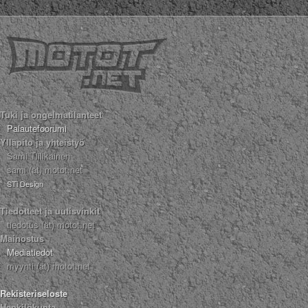
Tuki ja ongelmatilanteet
Palautefoorumi
Ylläpito ja yhteistyö
Sami Tiilikainen
sami (ät) motot.net
STi Design
Tiedotteet ja uutisvinkit
tiedotus (ät) motot.net
Mainostus
Mediatiedot
myynti (ät) motot.net
Rekisteriseloste
Henkilökunta