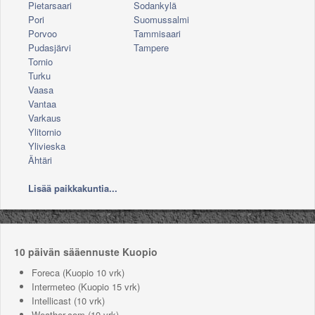
Pietarsaari
Sodankylä
Pori
Suomussalmi
Porvoo
Tammisaari
Pudasjärvi
Tampere
Tornio
Turku
Vaasa
Vantaa
Varkaus
Ylitornio
Ylivieska
Ähtäri
Lisää paikkakuntia...
10 päivän sääennuste Kuopio
Foreca
(Kuopio 10 vrk)
Intermeteo
(Kuopio 15 vrk)
Intellicast
(10 vrk)
Weather.com
(10 vrk)