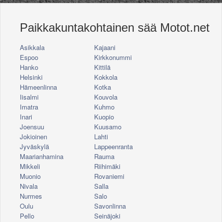
Paikkakuntakohtainen sää Motot.net
Asikkala
Kajaani
Espoo
Kirkkonummi
Hanko
Kittilä
Helsinki
Kokkola
Hämeenlinna
Kotka
Iisalmi
Kouvola
Imatra
Kuhmo
Inari
Kuopio
Joensuu
Kuusamo
Jokioinen
Lahti
Jyväskylä
Lappeenranta
Maarianhamina
Rauma
Mikkeli
Riihimäki
Muonio
Rovaniemi
Nivala
Salla
Nurmes
Salo
Oulu
Savonlinna
Pello
Seinäjoki