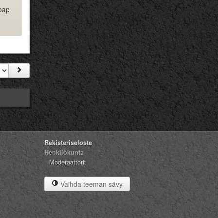
soap
Rekisteriseloste
Henkilökunta
Moderaattorit
Vaihda teeman sävy