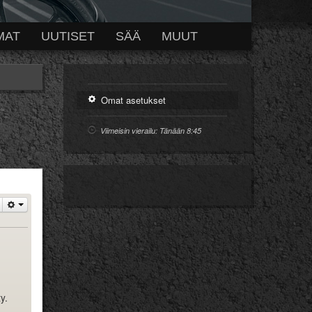
MAT
UUTISET
SÄÄ
MUUT
Omat asetukset
Viimeisin vierailu: Tänään 8:45
d
y.