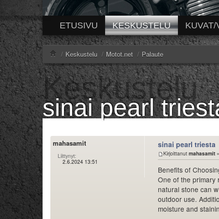
ETUSIVU
KESKUSTELU
KUVAT/
/
Keskustelu
/
Motot.net
/
Palaute
sinai pearl triest
mahasamit
sinai pearl triesta
Kirjoittanut
mahasamit
»
Liittynyt:
2.6.2024 13:51
Benefits of Choosi
One of the primary r
natural stone can wi
outdoor use. Additio
moisture and stainin