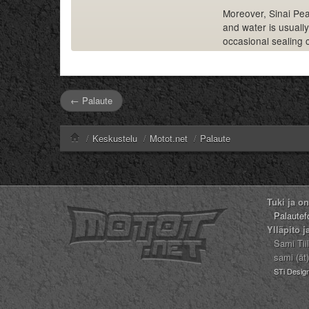
Moreover, Sinai Pear
and water is usually
occasional sealing c
← Palaute
/
Keskustelu
/
Motot.net
/
Palaute
Tuki ja o
Palautef
Ylläpito j
Sami Tii
sami (ät
STi Desig