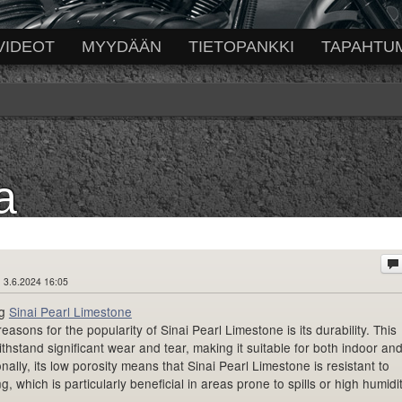
VIDEOT
MYYDÄÄN
TIETOPANKKI
TAPAHTU
a
 3.6.2024 16:05
ng
Sinai Pearl Limestone
easons for the popularity of Sinai Pearl Limestone is its durability. This
thstand significant wear and tear, making it suitable for both indoor an
nally, its low porosity means that Sinai Pearl Limestone is resistant to
g, which is particularly beneficial in areas prone to spills or high humidit