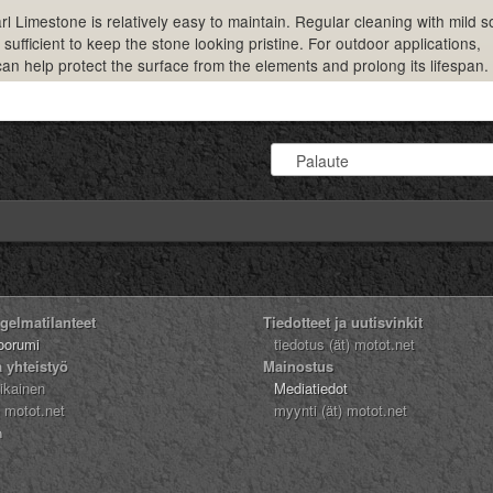
l Limestone is relatively easy to maintain. Regular cleaning with mild 
 sufficient to keep the stone looking pristine. For outdoor applications,
an help protect the surface from the elements and prolong its lifespan.
ngelmatilanteet
Tiedotteet ja uutisvinkit
oorumi
tiedotus (ät) motot.net
a yhteistyö
Mainostus
likainen
Mediatiedot
) motot.net
myynti (ät) motot.net
n