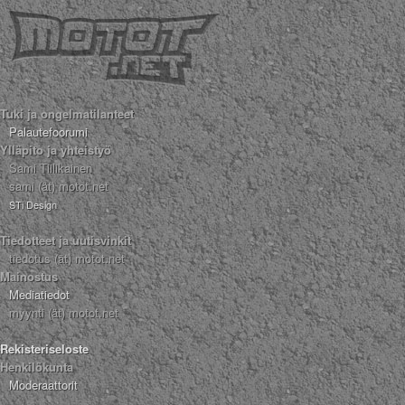
Tuki ja ongelmatilanteet
Palautefoorumi
Ylläpito ja yhteistyö
Sami Tiilikainen
sami (ät) motot.net
STi Design
Tiedotteet ja uutisvinkit
tiedotus (ät) motot.net
Mainostus
Mediatiedot
myynti (ät) motot.net
Rekisteriseloste
Henkilökunta
Moderaattorit