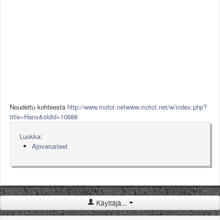
Valitse paikkakunta
Helsingin sää
Tampereen sää
Turun sää
Oulun sää
Kuopion sää
Rovaniemen sää
MUUT
VIP-jäsenyys
Noudettu kohteesta
http://www.motot.netwww.motot.net/w/index.php?
Paidat ja vaatteet
title=Hanx&oldid=10688
Suunnittele oma paita
Mainostus
Luokka
:
Palaute
Ajovarusteet
Kevytversio
Käyttäjä...