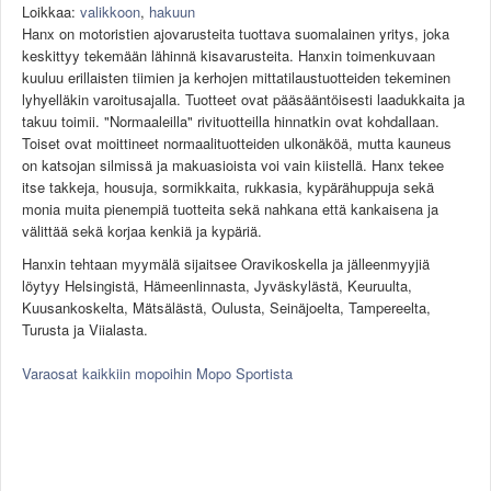
Loikkaa:
valikkoon
,
hakuun
Säännöt ja ohjeet
Hanx on motoristien ajovarusteita tuottava suomalainen yritys, joka
Uudet ajoneuvot
keskittyy tekemään lähinnä kisavarusteita. Hanxin toimenkuvaan
Uudet kuvat
kuuluu erillaisten tiimien ja kerhojen mittatilaustuotteiden tekeminen
Uudet videot
lyhyelläkin varoitusajalla. Tuotteet ovat pääsääntöisesti laadukkaita ja
takuu toimii. "Normaaleilla" rivituotteilla hinnatkin ovat kohdallaan.
Uudet kommentit
Toiset ovat moittineet normaalituotteiden ulkonäköä, mutta kauneus
MYYDÄÄN
on katsojan silmissä ja makuasioista voi vain kiistellä. Hanx tekee
Haku
itse takkeja, housuja, sormikkaita, rukkasia, kypärähuppuja sekä
Ohjeet
monia muita pienempiä tuotteita sekä nahkana että kankaisena ja
Ajoneuvot
välittää sekä korjaa kenkiä ja kypäriä.
Osat
Hanxin tehtaan myymälä sijaitsee Oravikoskella ja jälleenmyyjiä
TIETOPANKKI
löytyy Helsingistä, Hämeenlinnasta, Jyväskylästä, Keuruulta,
TAPAHTUMAT
Kuusankoskelta, Mätsälästä, Oulusta, Seinäjoelta, Tampereelta,
MP15 kuvia
Turusta ja Viialasta.
MP14 kuvia
Varaosat kaikkiin mopoihin Mopo Sportista
MP13 kuvia
ACS 2015 kuvia
Lisää uusi tapahtuma
UUTISET
SÄÄ