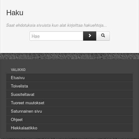
Haku
Saat ehdotuksia sivuista kun alat kirjoittaa hakuehtoja...
VALIKKO
Etusivu
Toivelista
Suositeltavat
Tuoreet muutokset
Satunnainen sivu
Ohjeet
Hiekkalaatikko