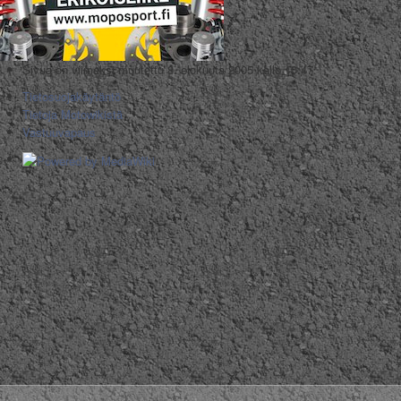
Sivua on viimeksi muutettu 8. elokuuta 2005 kello 10.47.
Tietosuojakäytäntö
Tietoja Motowikistä
Vastuuvapaus